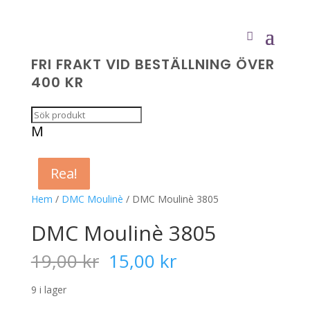
FRI FRAKT VID BESTÄLLNING ÖVER
400 KR
M
Rea!
Rea!
Rea!
Rea!
Hem
/
DMC Moulinè
/ DMC Moulinè 3805
DMC Moulinè 3805
Det
Det
19,00
kr
15,00
kr
ursprungliga
nuvarande
priset
priset
9 i lager
var:
är: