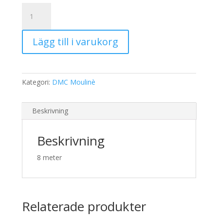
19,00 kr.
15,00 kr.
DMC
Moulinè
3805
Lägg till i varukorg
mängd
Kategori:
DMC Moulinè
Beskrivning
Beskrivning
8 meter
Relaterade produkter