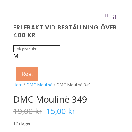
FRI FRAKT VID BESTÄLLNING ÖVER
400 KR
M
Rea!
Rea!
Rea!
Rea!
Hem
/
DMC Moulinè
/ DMC Moulinè 349
DMC Moulinè 349
Det
Det
19,00
kr
15,00
kr
ursprungliga
nuvarande
priset
priset
12 i lager
var:
är: