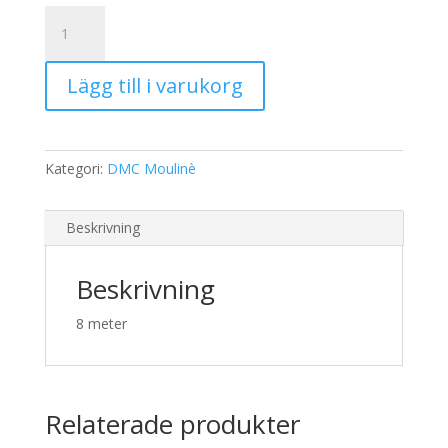
19,00 kr.
15,00 kr.
DMC
Moulinè
349
Lägg till i varukorg
mängd
Kategori:
DMC Moulinè
Beskrivning
Beskrivning
8 meter
Relaterade produkter