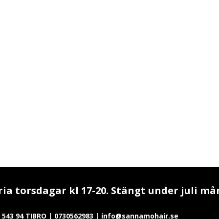
a torsdagar kl 17-20. Stängt under juli må
543 94 TIBRO | 0730562983 | info@sannamohair.se