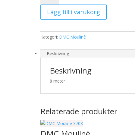
353
Lägg till i varukorg
mängd
Kategori:
DMC Moulinè
Beskrivning
Beskrivning
8 meter
Relaterade produkter
DMC Moulinè