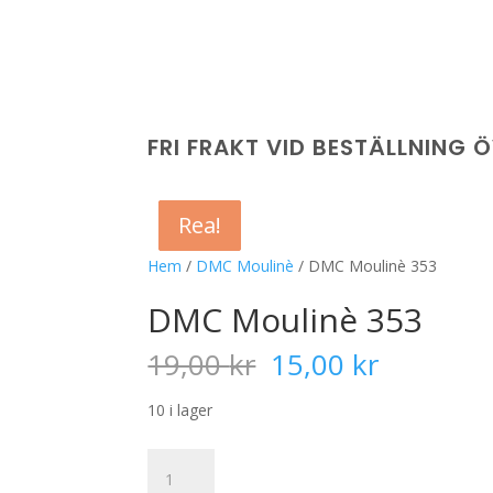
FRI FRAKT VID BESTÄLLNING 
Rea!
Rea!
Rea!
Rea!
Hem
/
DMC Moulinè
/ DMC Moulinè 353
DMC Moulinè 353
Det
Det
19,00
kr
15,00
kr
ursprungliga
nuvaran
priset
priset
10 i lager
var:
är:
19,00 kr.
15,00 kr
DMC
Moulinè