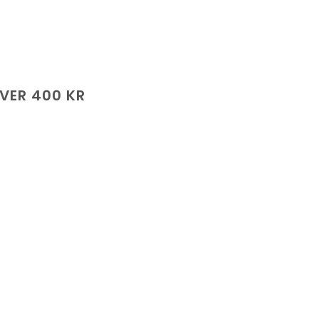
ÖVER 400 KR
de
.