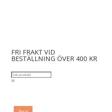
FRI FRAKT VID
BESTÄLLNING ÖVER 400 KR
M
Rea!
Rea!
Rea!
Rea!
Rea!
Rea!
Rea!
Rea!
Rea!