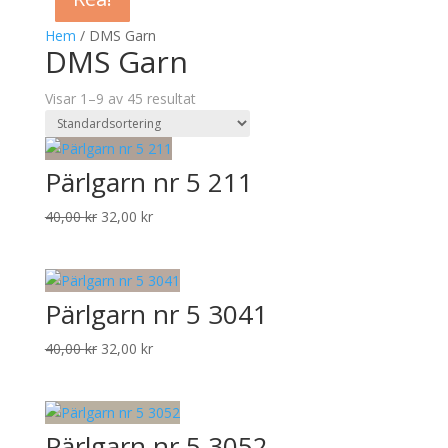
Hem
/ DMS Garn
DMS Garn
Visar 1–9 av 45 resultat
Pärlgarn nr 5 211
Det
Det
40,00
kr
32,00
kr
ursprungliga
nuvarande
priset
priset
var:
är:
Pärlgarn nr 5 3041
40,00 kr.
32,00 kr.
Det
Det
40,00
kr
32,00
kr
ursprungliga
nuvarande
priset
priset
var:
är:
Pärlgarn nr 5 3052
40,00 kr.
32,00 kr.