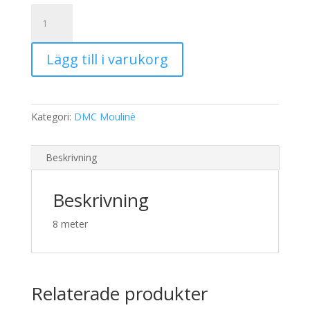
19,00 kr.
15,00 kr.
DMC
Moulinè
817
Lägg till i varukorg
mängd
Kategori:
DMC Moulinè
Beskrivning
Beskrivning
8 meter
Relaterade produkter