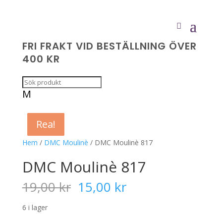
FRI FRAKT VID BESTÄLLNING ÖVER
400 KR
M
Rea!
Rea!
Rea!
Rea!
Hem
/
DMC Moulinè
/ DMC Moulinè 817
DMC Moulinè 817
Det
Det
19,00
kr
15,00
kr
ursprungliga
nuvarande
priset
priset
6 i lager
var:
är: