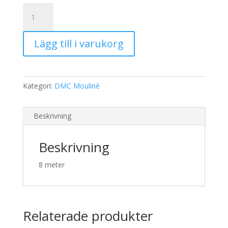
19,00 kr.
15,00 kr.
DMC
Moulinè
977
Lägg till i varukorg
mängd
Kategori:
DMC Moulinè
Beskrivning
Beskrivning
8 meter
Relaterade produkter