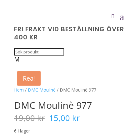
FRI FRAKT VID BESTÄLLNING ÖVER
400 KR
M
Rea!
Rea!
Rea!
Rea!
Hem
/
DMC Moulinè
/ DMC Moulinè 977
DMC Moulinè 977
Det
Det
19,00
kr
15,00
kr
ursprungliga
nuvarande
priset
priset
6 i lager
var:
är: