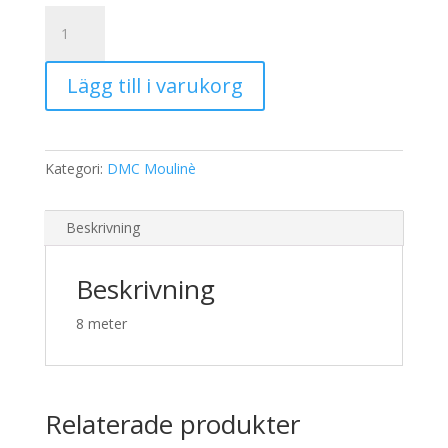
19,00 kr.
15,00 kr.
DMC
Moulinè
893
Lägg till i varukorg
mängd
Kategori:
DMC Moulinè
Beskrivning
Beskrivning
8 meter
Relaterade produkter