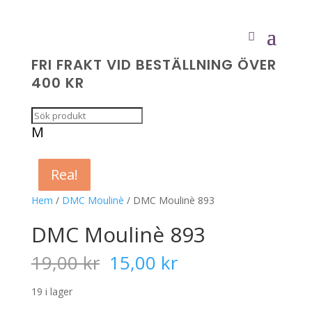
FRI FRAKT VID BESTÄLLNING ÖVER
400 KR
M
Rea!
Rea!
Rea!
Rea!
Hem
/
DMC Moulinè
/ DMC Moulinè 893
DMC Moulinè 893
Det
Det
19,00
kr
15,00
kr
ursprungliga
nuvarande
priset
priset
19 i lager
var:
är: