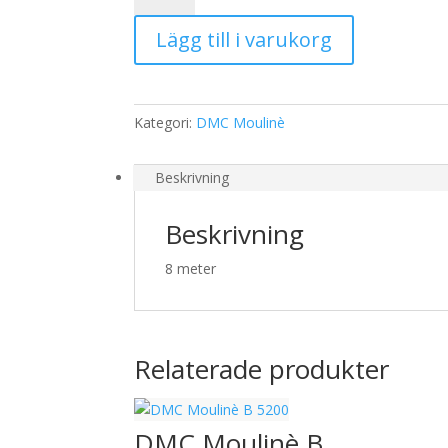
803
Lägg till i varukorg
mängd
Kategori:
DMC Moulinè
Beskrivning
Beskrivning
8 meter
Relaterade produkter
DMC Moulinè B