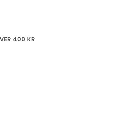
ÖVER 400 KR
de
.