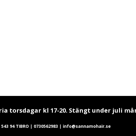
a torsdagar kl 17-20. Stängt under juli må
543 94 TIBRO | 0730562983 | info@sannamohair.se