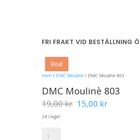
FRI FRAKT VID BESTÄLLNING 
Rea!
Rea!
Rea!
Rea!
Hem
/
DMC Moulinè
/ DMC Moulinè 803
DMC Moulinè 803
Det
Det
19,00
kr
15,00
kr
ursprungliga
nuvaran
priset
priset
24 i lager
var:
är:
19,00 kr.
15,00 kr
DMC
Moulinè