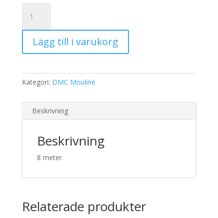
19,00 kr.
15,00 kr.
DMC
Moulinè
321
Lägg till i varukorg
mängd
Kategori:
DMC Moulinè
Beskrivning
Beskrivning
8 meter
Relaterade produkter