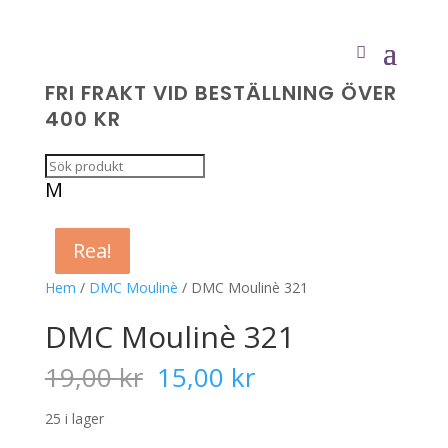
FRI FRAKT VID BESTÄLLNING ÖVER
400 KR
M
Rea!
Rea!
Rea!
Rea!
Hem
/
DMC Moulinè
/ DMC Moulinè 321
DMC Moulinè 321
Det
Det
19,00
kr
15,00
kr
ursprungliga
nuvarande
priset
priset
25 i lager
var:
är: