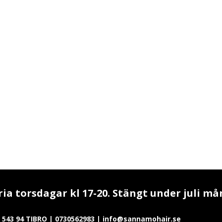
a torsdagar kl 17-20. Stängt under juli må
543 94 TIBRO | 0730562983 | info@sannamohair.se