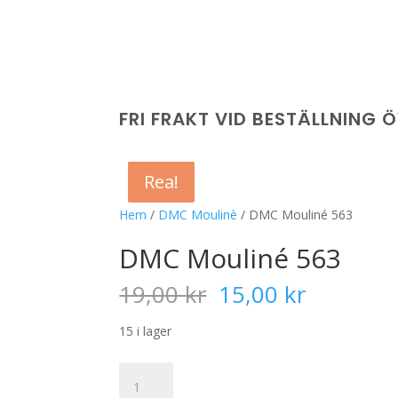
FRI FRAKT VID BESTÄLLNING 
Rea!
Rea!
Rea!
Rea!
Hem
/
DMC Moulinè
/ DMC Mouliné 563
DMC Mouliné 563
Det
Det
19,00
kr
15,00
kr
ursprungliga
nuvaran
priset
priset
15 i lager
var:
är:
19,00 kr.
15,00 kr
DMC
Mouliné