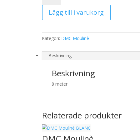
563
Lägg till i varukorg
mängd
Kategori:
DMC Moulinè
Beskrivning
Beskrivning
8 meter
Relaterade produkter
DMC Moulinè