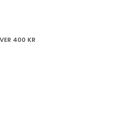
ÖVER 400 KR
de
.