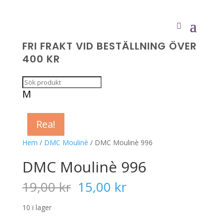
FRI FRAKT VID BESTÄLLNING ÖVER
400 KR
M
Rea!
Rea!
Rea!
Rea!
Hem
/
DMC Moulinè
/ DMC Moulinè 996
DMC Moulinè 996
Det
Det
19,00
kr
15,00
kr
ursprungliga
nuvarande
priset
priset
10 i lager
var:
är: