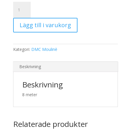
19,00 kr.
15,00 kr.
DMC
Moulinè
996
Lägg till i varukorg
mängd
Kategori:
DMC Moulinè
Beskrivning
Beskrivning
8 meter
Relaterade produkter