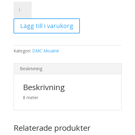
19,00 kr.
15,00 kr.
DMC
Moulinè
964
Lägg till i varukorg
mängd
Kategori:
DMC Moulinè
Beskrivning
Beskrivning
8 meter
Relaterade produkter