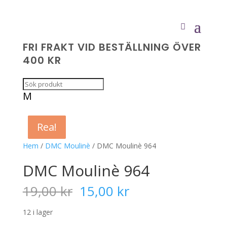
FRI FRAKT VID BESTÄLLNING ÖVER
400 KR
M
Rea!
Rea!
Rea!
Rea!
Hem
/
DMC Moulinè
/ DMC Moulinè 964
DMC Moulinè 964
Det
Det
19,00
kr
15,00
kr
ursprungliga
nuvarande
priset
priset
12 i lager
var:
är: