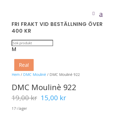
FRI FRAKT VID BESTÄLLNING ÖVER
400 KR
M
Rea!
Rea!
Rea!
Rea!
Hem
/
DMC Moulinè
/ DMC Moulinè 922
DMC Moulinè 922
Det
Det
19,00
kr
15,00
kr
ursprungliga
nuvarande
priset
priset
17 i lager
var:
är: