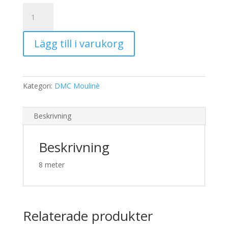
19,00 kr.
15,00 kr.
DMC
Moulinè
922
Lägg till i varukorg
mängd
Kategori:
DMC Moulinè
Beskrivning
Beskrivning
8 meter
Relaterade produkter