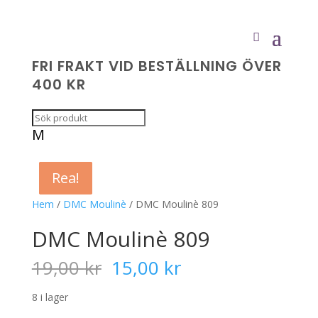
FRI FRAKT VID BESTÄLLNING ÖVER
400 KR
M
Rea!
Rea!
Rea!
Rea!
Hem
/
DMC Moulinè
/ DMC Moulinè 809
DMC Moulinè 809
Det
Det
19,00
kr
15,00
kr
ursprungliga
nuvarande
priset
priset
8 i lager
var:
är: