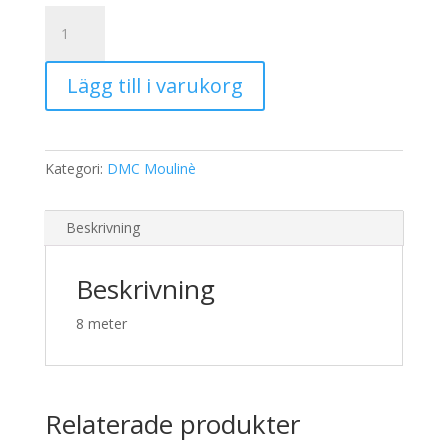
19,00 kr.
15,00 kr.
DMC
Moulinè
809
Lägg till i varukorg
mängd
Kategori:
DMC Moulinè
Beskrivning
Beskrivning
8 meter
Relaterade produkter