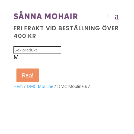
FRI FRAKT VID BESTÄLLNING ÖVER
400 KR
M
Rea!
Rea!
Rea!
Rea!
Hem
/
DMC Moulinè
/ DMC Moulinè 67