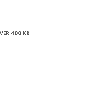
ÖVER 400 KR
de
.