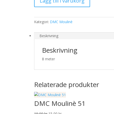
Lägg till i varukorg
mängd
Kategori:
DMC Moulinè
Beskrivning
Beskrivning
8 meter
Relaterade produkter
DMC Moulinè 51
Det
Det
19,00
kr
15,00
kr