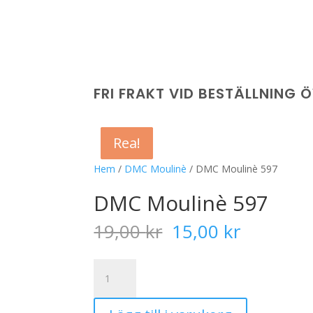
FRI FRAKT VID BESTÄLLNING 
Rea!
Rea!
Rea!
Rea!
Hem
/
DMC Moulinè
/ DMC Moulinè 597
DMC Moulinè 597
Det
Det
19,00
kr
15,00
kr
ursprungliga
nuvaran
priset
priset
DMC
var:
är:
Moulinè
19,00 kr.
15,00 kr
597