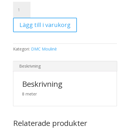
19,00 kr.
15,00 kr.
DMC
Moulinè
518
Lägg till i varukorg
mängd
Kategori:
DMC Moulinè
Beskrivning
Beskrivning
8 meter
Relaterade produkter