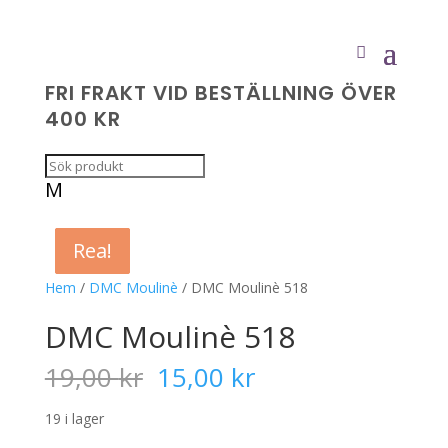
FRI FRAKT VID BESTÄLLNING ÖVER
400 KR
M
Rea!
Rea!
Rea!
Rea!
Hem
/
DMC Moulinè
/ DMC Moulinè 518
DMC Moulinè 518
Det
Det
19,00
kr
15,00
kr
ursprungliga
nuvarande
priset
priset
19 i lager
var:
är: