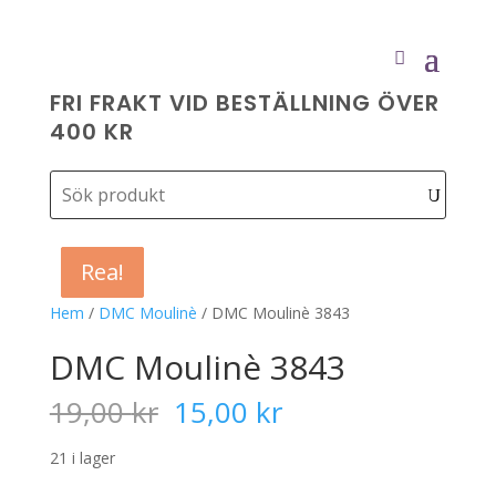
FRI FRAKT VID BESTÄLLNING ÖVER
400 KR
Rea!
Rea!
Rea!
Rea!
Hem
/
DMC Moulinè
/ DMC Moulinè 3843
DMC Moulinè 3843
Det
Det
19,00
kr
15,00
kr
ursprungliga
nuvarande
priset
priset
21 i lager
var:
är: