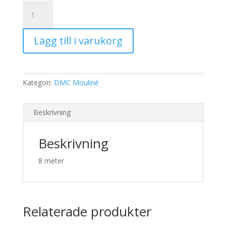
19,00 kr.
15,00 kr.
DMC
Moulinè
3843
Lägg till i varukorg
mängd
Kategori:
DMC Moulinè
Beskrivning
Beskrivning
8 meter
Relaterade produkter