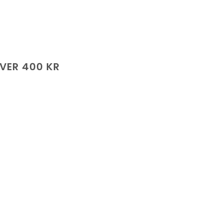
ÖVER 400 KR
de
.