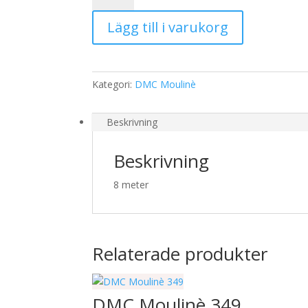
3838
Lägg till i varukorg
mängd
Kategori:
DMC Moulinè
Beskrivning
Beskrivning
8 meter
Relaterade produkter
DMC Moulinè 349