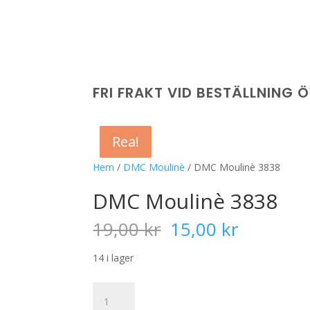
FRI FRAKT VID BESTÄLLNING 
Rea!
Rea!
Rea!
Rea!
Hem
/
DMC Moulinè
/ DMC Moulinè 3838
DMC Moulinè 3838
Det
Det
19,00
kr
15,00
kr
ursprungliga
nuvaran
priset
priset
14 i lager
var:
är:
19,00 kr.
15,00 kr
DMC
Moulinè