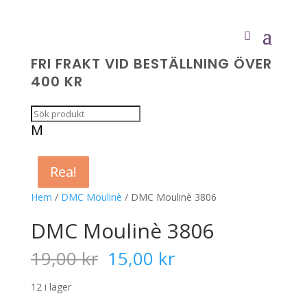
FRI FRAKT VID BESTÄLLNING ÖVER
400 KR
M
Rea!
Rea!
Rea!
Rea!
Hem
/
DMC Moulinè
/ DMC Moulinè 3806
DMC Moulinè 3806
Det
Det
19,00
kr
15,00
kr
ursprungliga
nuvarande
priset
priset
12 i lager
var:
är: