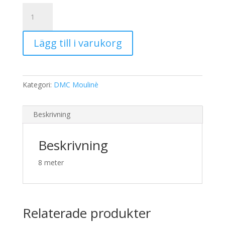
19,00 kr.
15,00 kr.
DMC
Moulinè
3806
Lägg till i varukorg
mängd
Kategori:
DMC Moulinè
Beskrivning
Beskrivning
8 meter
Relaterade produkter