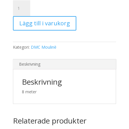
19,00 kr.
15,00 kr.
DMC
Moulinè
3803
Lägg till i varukorg
mängd
Kategori:
DMC Moulinè
Beskrivning
Beskrivning
8 meter
Relaterade produkter