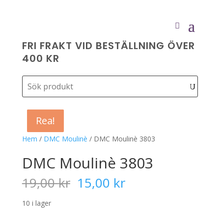
FRI FRAKT VID BESTÄLLNING ÖVER
400 KR
Rea!
Rea!
Rea!
Rea!
Hem
/
DMC Moulinè
/ DMC Moulinè 3803
DMC Moulinè 3803
Det
Det
19,00
kr
15,00
kr
ursprungliga
nuvarande
priset
priset
10 i lager
var:
är: