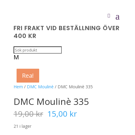
FRI FRAKT VID BESTÄLLNING ÖVER
400 KR
M
Rea!
Rea!
Rea!
Rea!
Hem
/
DMC Moulinè
/ DMC Moulinè 335
DMC Moulinè 335
Det
Det
19,00
kr
15,00
kr
ursprungliga
nuvarande
priset
priset
21 i lager
var:
är: