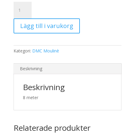
19,00 kr.
15,00 kr.
DMC
Moulinè
335
Lägg till i varukorg
mängd
Kategori:
DMC Moulinè
Beskrivning
Beskrivning
8 meter
Relaterade produkter