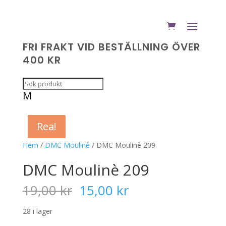
FRI FRAKT VID BESTÄLLNING ÖVER
400 KR
M
Rea!
Rea!
Rea!
Rea!
Hem
/
DMC Moulinè
/ DMC Moulinè 209
DMC Moulinè 209
Det
Det
19,00
kr
15,00
kr
ursprungliga
nuvarande
priset
priset
28 i lager
var:
är: