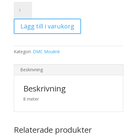
19,00 kr.
15,00 kr.
DMC
Moulinè
209
Lägg till i varukorg
mängd
Kategori:
DMC Moulinè
Beskrivning
Beskrivning
8 meter
Relaterade produkter