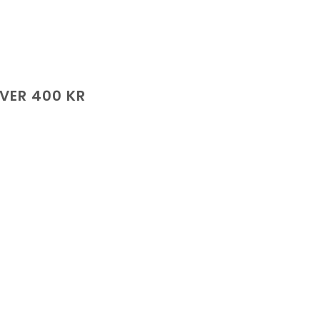
ÖVER 400 KR
de
.