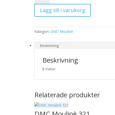
841
Lägg till i varukorg
mängd
Kategori:
DMC Moulinè
Beskrivning
Beskrivning
8 meter
Relaterade produkter
DMC Moulinè 321