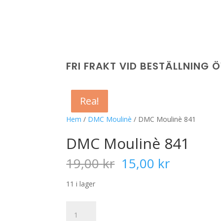
FRI FRAKT VID BESTÄLLNING 
Rea!
Rea!
Rea!
Rea!
Hem
/
DMC Moulinè
/ DMC Moulinè 841
DMC Moulinè 841
Det
Det
19,00
kr
15,00
kr
ursprungliga
nuvaran
priset
priset
11 i lager
var:
är:
19,00 kr.
15,00 kr
DMC
Moulinè