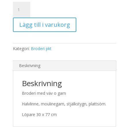
245,00 kr.
195,00 kr.
Broderi
2454
Löpare
Lägg till i varukorg
mängd
Kategori:
Broderi pkt
Beskrivning
Beskrivning
Broderi med väv o garn
Halvlinne, moulinegarn, stjälkstygn, plattsöm.
Löpare 30 x 77 cm