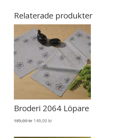
Relaterade produkter
Broderi 2064 Löpare
Det
Det
185,00
kr
149,00
kr
ursprungliga
nuvarande
priset
priset