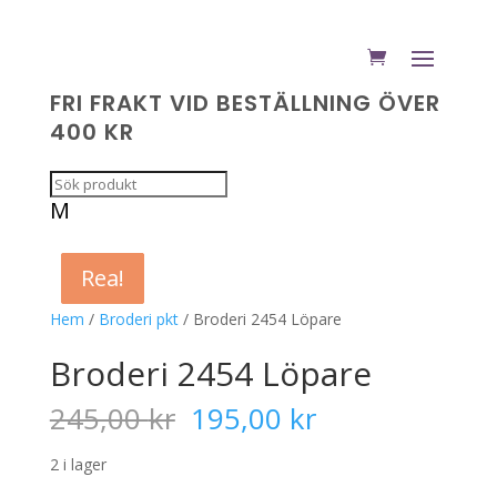
FRI FRAKT VID BESTÄLLNING ÖVER
400 KR
M
Rea!
Rea!
Rea!
Rea!
Hem
/
Broderi pkt
/ Broderi 2454 Löpare
Broderi 2454 Löpare
Det
Det
245,00
kr
195,00
kr
ursprungliga
nuvarande
priset
priset
2 i lager
var:
är: