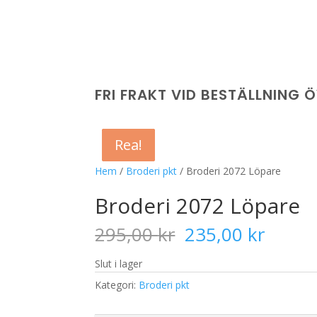
FRI FRAKT VID BESTÄLLNING 
Rea!
Rea!
Rea!
Rea!
Hem
/
Broderi pkt
/ Broderi 2072 Löpare
Broderi 2072 Löpare
Det
Det
295,00
kr
235,00
kr
ursprungliga
nuvar
priset
priset
Slut i lager
var:
är:
Kategori:
Broderi pkt
295,00 kr.
235,00