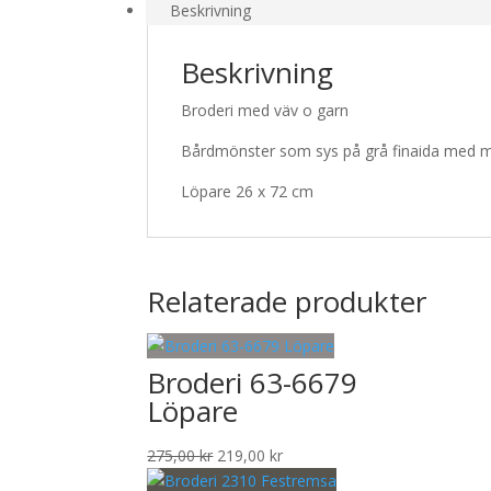
Beskrivning
Beskrivning
Broderi med väv o garn
Bårdmönster som sys på grå finaida med mo
Löpare 26 x 72 cm
Relaterade produkter
Broderi 63-6679
Löpare
Det
Det
275,00
kr
219,00
kr
ursprungliga
nuvarande