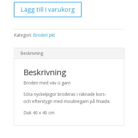
209,00 kr.
165,00 kr.
Broderi
Lägg till i varukorg
2146
Duk
mängd
Kategori:
Broderi pkt
Beskrivning
Beskrivning
Broderi med väv o garn
Söta nyckelpigor broderas i räknade kors-
och efterstygn med moulinegarn på finaida.
Duk 40 x 40 cm