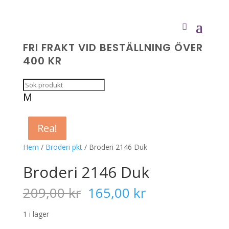
FRI FRAKT VID BESTÄLLNING ÖVER
400 KR
M
Rea!
Rea!
Rea!
Rea!
Hem
/
Broderi pkt
/ Broderi 2146 Duk
Broderi 2146 Duk
Det
Det
209,00
kr
165,00
kr
ursprungliga
nuvarande
priset
priset
1 i lager
var:
är: