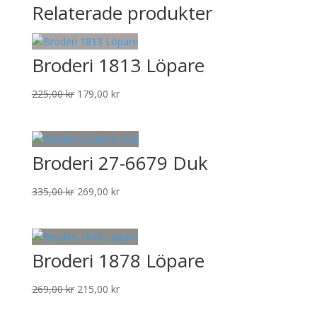
Relaterade produkter
Broderi 1813 Löpare
Det
Det
225,00
kr
179,00
kr
ursprungliga
nuvarande
priset
priset
var:
är:
Broderi 27-6679 Duk
225,00 kr.
179,00 kr.
Det
Det
335,00
kr
269,00
kr
ursprungliga
nuvarande
priset
priset
var:
är:
Broderi 1878 Löpare
335,00 kr.
269,00 kr.
Det
Det
269,00
kr
215,00
kr
ursprungliga
nuvarande