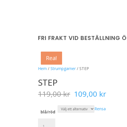
FRI FRAKT VID BESTÄLLNING 
Rea!
Rea!
Rea!
Rea!
Hem
/
Strumpgarner
/ STEP
STEP
Det
Det
119,00
kr
109,00
kr
ursprungliga
nuvar
priset
priset
Rensa
var:
är:
blå/röd
119,00 kr.
109,00
STEP