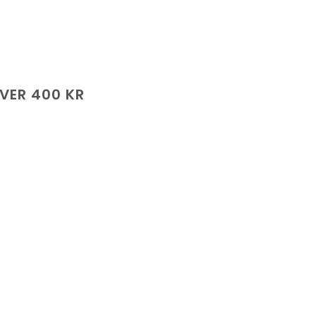
ÖVER 400 KR
ande
 kr.