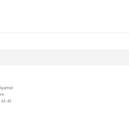
olyamid
30m
l 43-45