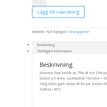
mängd
Lägg till i varukorg
Artikelnr:
N/A
Kategori:
Strumpgarner
Beskrivning
Ytterligare information
Beskrivning
Aloevera Step består av 75% ull och 25% p
Stickor 2,5-3mm, stickfasthet 10x10cm = 
100g 420m garn räcker till ett par sockor st
Tvättas i 40°C