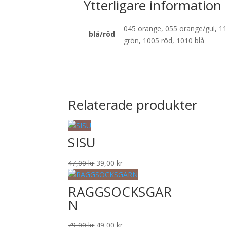
Ytterligare information
045 orange, 055 orange/gul, 118
blå/röd
grön, 1005 röd, 1010 blå
Relaterade produkter
SISU
Det
Det
47,00
kr
39,00
kr
ursprungliga
nuvarande
priset
priset
RAGGSOCKSGAR
var:
är:
N
47,00 kr.
39,00 kr.
Det
Det
79,00
kr
49,00
kr