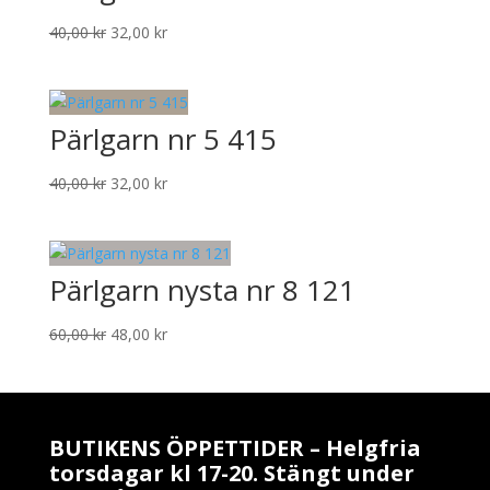
Det
Det
40,00
kr
32,00
kr
ursprungliga
nuvarande
priset
priset
var:
är:
Pärlgarn nr 5 415
40,00 kr.
32,00 kr.
Det
Det
40,00
kr
32,00
kr
ursprungliga
nuvarande
priset
priset
var:
är:
Pärlgarn nysta nr 8 121
40,00 kr.
32,00 kr.
Det
Det
60,00
kr
48,00
kr
ursprungliga
nuvarande
priset
priset
var:
är:
60,00 kr.
48,00 kr.
BUTIKENS ÖPPETTIDER – Helgfria
torsdagar kl 17-20. Stängt under