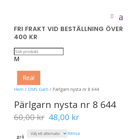
FRI FRAKT VID BESTÄLLNING ÖVER
400 KR
M
Rea!
Rea!
Rea!
Rea!
Hem
/
DMS Garn
/ Pärlgarn nysta nr 8 644
Pärlgarn nysta nr 8 644
Det
Det
60,00
kr
48,00
kr
ursprungliga
nuvarande
priset
priset
Rensa
var:
är:
grå