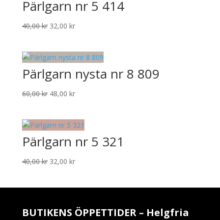
Pärlgarn nr 5 414
Det
Det
40,00
kr
32,00
kr
ursprungliga
nuvarande
priset
priset
var:
är:
Pärlgarn nysta nr 8 809
40,00 kr.
32,00 kr.
Det
Det
60,00
kr
48,00
kr
ursprungliga
nuvarande
priset
priset
var:
är:
Pärlgarn nr 5 321
60,00 kr.
48,00 kr.
Det
Det
40,00
kr
32,00
kr
ursprungliga
nuvarande
priset
priset
var:
är:
40,00 kr.
32,00 kr.
BUTIKENS ÖPPETTIDER – Helgfria