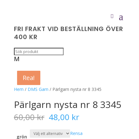
FRI FRAKT VID BESTÄLLNING ÖVER
400 KR
M
Rea!
Rea!
Rea!
Rea!
Hem
/
DMS Garn
/ Pärlgarn nysta nr 8 3345
Pärlgarn nysta nr 8 3345
Det
Det
60,00
kr
48,00
kr
ursprungliga
nuvarande
priset
priset
Rensa
var:
är:
grön