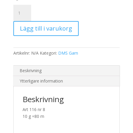
60,00 kr.
48,00 kr.
Pärlgarn
nysta
nr
Lägg till i varukorg
8
3345
mängd
Artikelnr:
N/A
Kategori:
DMS Garn
Beskrivning
Ytterligare information
Beskrivning
Art 116 nr 8
10 g =80 m