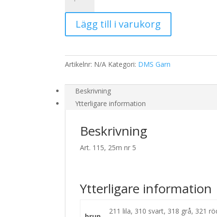
nr
5
Lägg till i varukorg
801
mängd
Artikelnr:
N/A
Kategori:
DMS Garn
Beskrivning
Ytterligare information
Beskrivning
Art. 115, 25m nr 5
Ytterligare information
211 lila, 310 svart, 318 grå, 321 r
brun