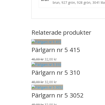
brun, 927 grön, 928 grön, 3041 lila
Relaterade produkter
Pärlgarn nr 5 415
Det
Det
40,00
kr
32,00
kr
ursprungliga
nuvarande
priset
priset
Pärlgarn nr 5 310
var:
är:
40,00 kr.
32,00 kr.
Det
Det
40,00
kr
32,00
kr
ursprungliga
nuvarande
priset
priset
Pärlgarn nr 5 3052
var:
är:
40,00 kr.
32,00 kr.
Det
Det
40,00
kr
32,00
kr