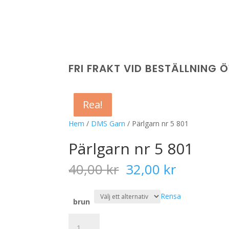
FRI FRAKT VID BESTÄLLNING 
Rea!
Rea!
Rea!
Rea!
Hem
/
DMS Garn
/ Pärlgarn nr 5 801
Pärlgarn nr 5 801
Det
Det
40,00
kr
32,00
kr
ursprungliga
nuvaran
priset
priset
Rensa
var:
är:
brun
40,00 kr.
32,00 kr
Pärlgarn