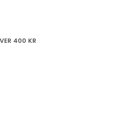
ÖVER 400 KR
de
.