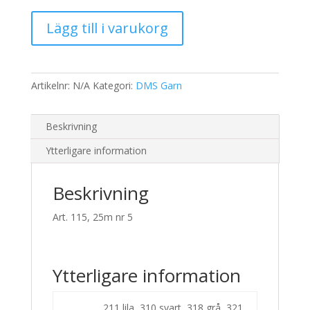
40,00 kr.
32,00 kr.
Pärlgarn
Lägg till i varukorg
nr
5
4220
mängd
Artikelnr:
N/A
Kategori:
DMS Garn
Beskrivning
Ytterligare information
Beskrivning
Art. 115, 25m nr 5
Ytterligare information
211 lila, 310 svart, 318 grå, 321