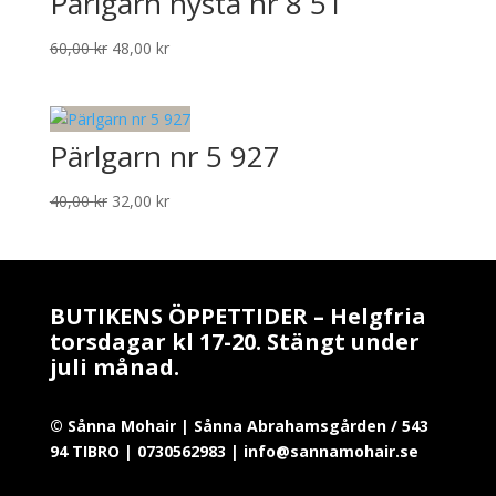
Pärlgarn nysta nr 8 51
Det
Det
60,00
kr
48,00
kr
ursprungliga
nuvarande
priset
priset
var:
är:
Pärlgarn nr 5 927
60,00 kr.
48,00 kr.
Det
Det
40,00
kr
32,00
kr
ursprungliga
nuvarande
priset
priset
var:
är:
40,00 kr.
32,00 kr.
BUTIKENS ÖPPETTIDER – Helgfria
torsdagar kl 17-20. Stängt under
juli månad.
© Sånna Mohair | Sånna Abrahamsgården / 543
94 TIBRO | 0730562983 | info@sannamohair.se