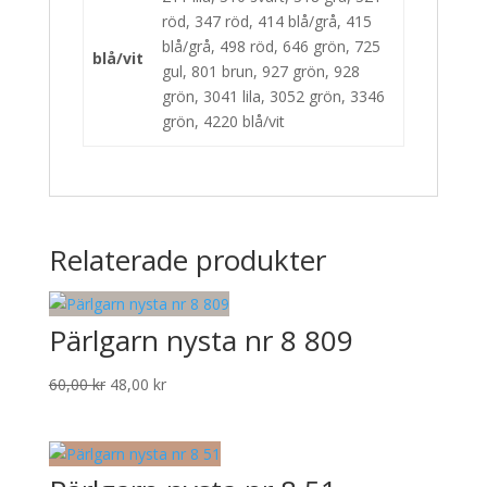
röd, 347 röd, 414 blå/grå, 415
blå/grå, 498 röd, 646 grön, 725
blå/vit
gul, 801 brun, 927 grön, 928
grön, 3041 lila, 3052 grön, 3346
grön, 4220 blå/vit
Relaterade produkter
Pärlgarn nysta nr 8 809
Det
Det
60,00
kr
48,00
kr
ursprungliga
nuvarande
priset
priset
var:
är:
60,00 kr.
48,00 kr.