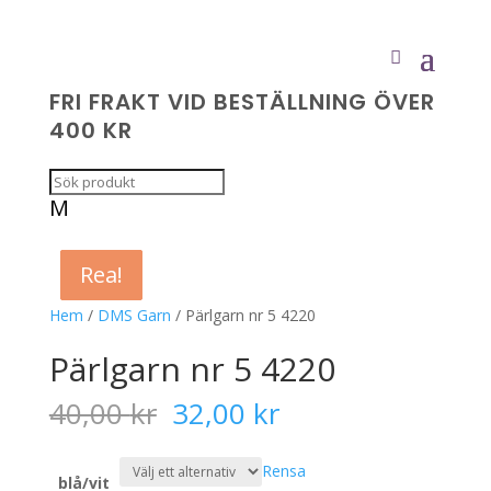
FRI FRAKT VID BESTÄLLNING ÖVER
400 KR
M
Rea!
Rea!
Rea!
Rea!
Hem
/
DMS Garn
/ Pärlgarn nr 5 4220
Pärlgarn nr 5 4220
Det
Det
40,00
kr
32,00
kr
ursprungliga
nuvarande
priset
priset
Rensa
var:
är:
blå/vit