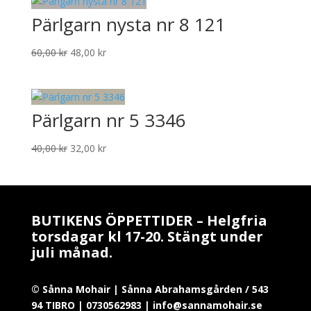
var:
är:
Pärlgarn nysta nr 8 121
40,00 kr.
32,00 kr.
Det
Det
60,00
kr
48,00
kr
ursprungliga
nuvarande
priset
priset
var:
är:
Pärlgarn nr 5 3346
60,00 kr.
48,00 kr.
Det
Det
40,00
kr
32,00
kr
ursprungliga
nuvarande
priset
priset
var:
är:
40,00 kr.
32,00 kr.
BUTIKENS ÖPPETTIDER – Helgfria
torsdagar kl 17-20. Stängt under
juli månad.
© Sånna Mohair | Sånna Abrahamsgården / 543
94 TIBRO | 0730562983 | info@sannamohair.se