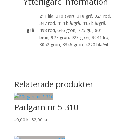
Ytterligare information
211 lila, 310 svart, 318 grå, 321 röd,
347 röd, 414 blå/grå, 415 blå/grå,
grå
498 röd, 646 grön, 725 gul, 801
brun, 927 grön, 928 grön, 3041 lila,
3052 grön, 3346 grön, 4220 blå/vit
Relaterade produkter
Pärlgarn nr 5 310
Det
Det
40,00
kr
32,00
kr
ursprungliga
nuvarande
priset
priset