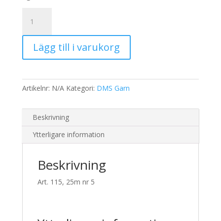
40,00 kr.
32,00 kr.
Pärlgarn
nr
5
Lägg till i varukorg
415
mängd
Artikelnr:
N/A
Kategori:
DMS Garn
Beskrivning
Ytterligare information
Beskrivning
Art. 115, 25m nr 5