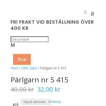
FRI FRAKT VID BESTÄLLNING ÖVER
400 KR
M
Rea!
Rea!
Rea!
Rea!
Hem
/
DMS Garn
/ Pärlgarn nr 5 415
Pärlgarn nr 5 415
Det
Det
40,00
kr
32,00
kr
ursprungliga
nuvarande
priset
priset
Rensa
var:
är:
grå