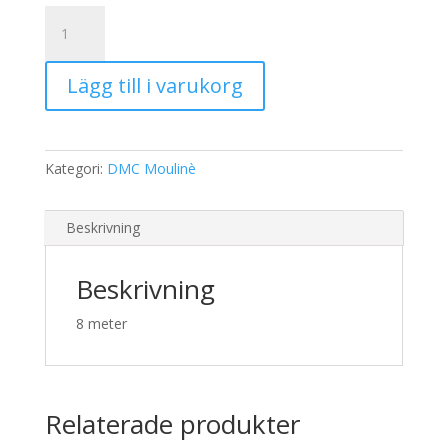
19,00 kr.
15,00 kr.
DNC
Moulinè
608
Lägg till i varukorg
mängd
Kategori:
DMC Moulinè
Beskrivning
Beskrivning
8 meter
Relaterade produkter