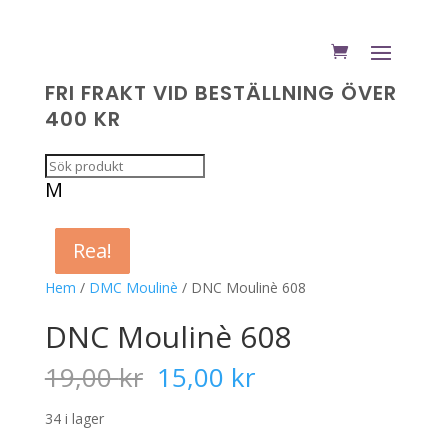
FRI FRAKT VID BESTÄLLNING ÖVER
400 KR
M
Rea!
Rea!
Rea!
Rea!
Hem
/
DMC Moulinè
/ DNC Moulinè 608
DNC Moulinè 608
Det
Det
19,00
kr
15,00
kr
ursprungliga
nuvarande
priset
priset
34 i lager
var:
är: