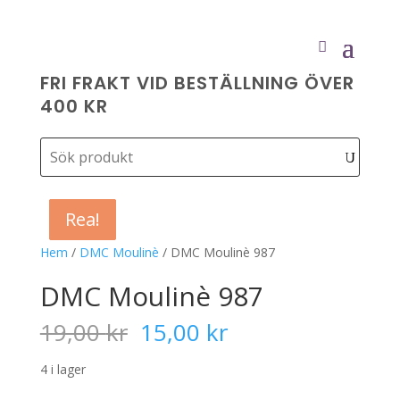
FRI FRAKT VID BESTÄLLNING ÖVER
400 KR
Rea!
Rea!
Rea!
Rea!
Hem
/
DMC Moulinè
/ DMC Moulinè 987
DMC Moulinè 987
Det
Det
19,00
kr
15,00
kr
ursprungliga
nuvarande
priset
priset
4 i lager
var:
är: