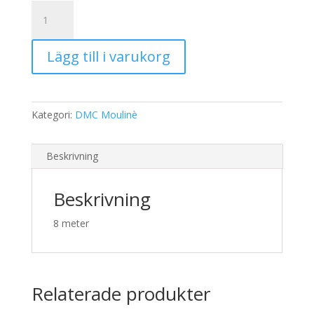
19,00 kr.
15,00 kr.
DMC
Moulinè
987
Lägg till i varukorg
mängd
Kategori:
DMC Moulinè
Beskrivning
Beskrivning
8 meter
Relaterade produkter