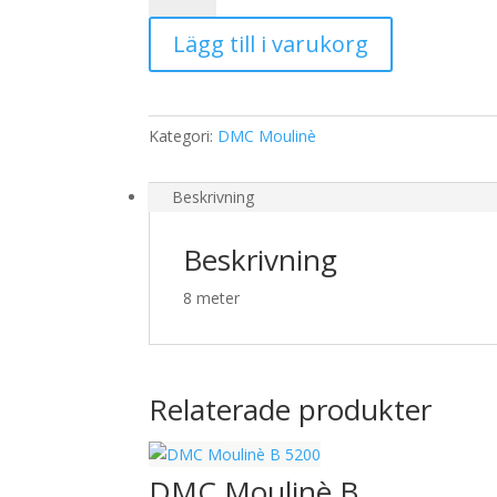
957
Lägg till i varukorg
mängd
Kategori:
DMC Moulinè
Beskrivning
Beskrivning
8 meter
Relaterade produkter
DMC Moulinè B