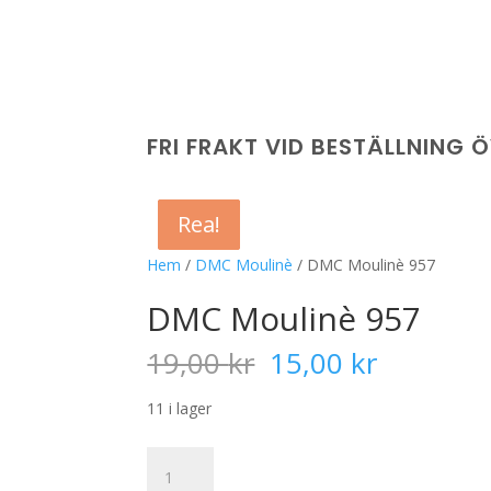
FRI FRAKT VID BESTÄLLNING 
Rea!
Rea!
Rea!
Rea!
Hem
/
DMC Moulinè
/ DMC Moulinè 957
DMC Moulinè 957
Det
Det
19,00
kr
15,00
kr
ursprungliga
nuvaran
priset
priset
11 i lager
var:
är:
19,00 kr.
15,00 kr
DMC
Moulinè