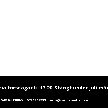
a torsdagar kl 17-20. Stängt under juli må
543 94 TIBRO | 0730562983 | info@sannamohair.se