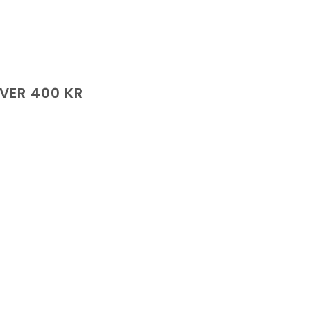
ÖVER 400 KR
de
.