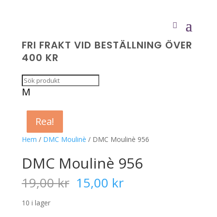
FRI FRAKT VID BESTÄLLNING ÖVER
400 KR
M
Rea!
Rea!
Rea!
Rea!
Hem
/
DMC Moulinè
/ DMC Moulinè 956
DMC Moulinè 956
Det
Det
19,00
kr
15,00
kr
ursprungliga
nuvarande
priset
priset
10 i lager
var:
är: