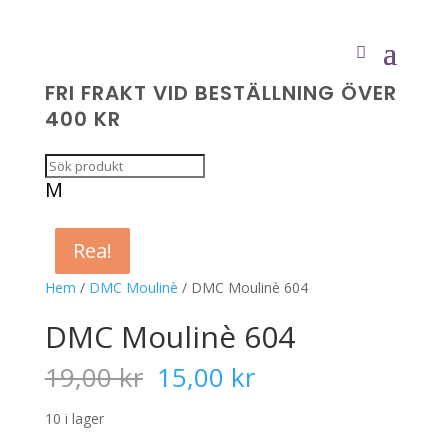
FRI FRAKT VID BESTÄLLNING ÖVER
400 KR
M
Rea!
Rea!
Rea!
Rea!
Hem
/
DMC Moulinè
/ DMC Moulinè 604
DMC Moulinè 604
Det
Det
19,00
kr
15,00
kr
ursprungliga
nuvarande
priset
priset
10 i lager
var:
är: