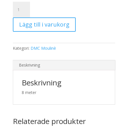
19,00 kr.
15,00 kr.
DMC
Moulinè
604
Lägg till i varukorg
mängd
Kategori:
DMC Moulinè
Beskrivning
Beskrivning
8 meter
Relaterade produkter