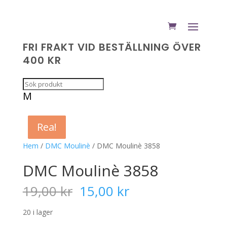
FRI FRAKT VID BESTÄLLNING ÖVER
400 KR
M
Rea!
Rea!
Rea!
Rea!
Hem
/
DMC Moulinè
/ DMC Moulinè 3858
DMC Moulinè 3858
Det
Det
19,00
kr
15,00
kr
ursprungliga
nuvarande
priset
priset
20 i lager
var:
är: