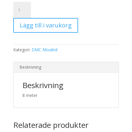
19,00 kr.
15,00 kr.
DMC
Moulinè
3858
Lägg till i varukorg
mängd
Kategori:
DMC Moulinè
Beskrivning
Beskrivning
8 meter
Relaterade produkter