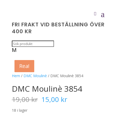
FRI FRAKT VID BESTÄLLNING ÖVER
400 KR
M
Rea!
Rea!
Rea!
Rea!
Hem
/
DMC Moulinè
/ DMC Moulinè 3854
DMC Moulinè 3854
Det
Det
19,00
kr
15,00
kr
ursprungliga
nuvarande
priset
priset
18 i lager
var:
är: