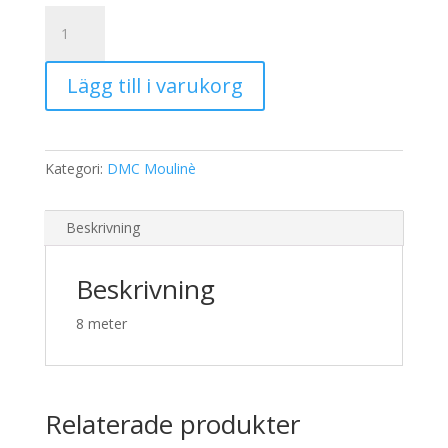
19,00 kr.
15,00 kr.
DMC
Moulinè
3854
Lägg till i varukorg
mängd
Kategori:
DMC Moulinè
Beskrivning
Beskrivning
8 meter
Relaterade produkter