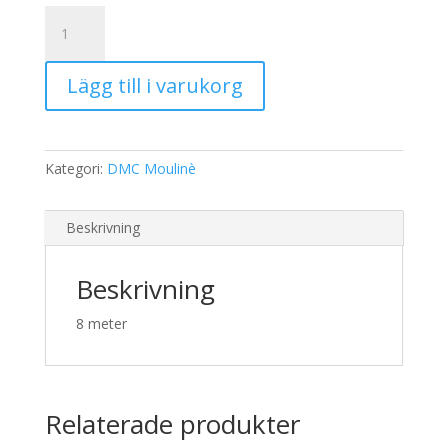
19,00 kr.
15,00 kr.
DMC
Moulinè
3848
Lägg till i varukorg
mängd
Kategori:
DMC Moulinè
Beskrivning
Beskrivning
8 meter
Relaterade produkter