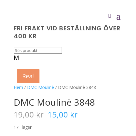
FRI FRAKT VID BESTÄLLNING ÖVER
400 KR
M
Rea!
Rea!
Rea!
Rea!
Hem
/
DMC Moulinè
/ DMC Moulinè 3848
DMC Moulinè 3848
Det
Det
19,00
kr
15,00
kr
ursprungliga
nuvarande
priset
priset
17 i lager
var:
är: