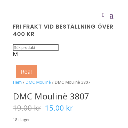
FRI FRAKT VID BESTÄLLNING ÖVER
400 KR
M
Rea!
Rea!
Rea!
Rea!
Hem
/
DMC Moulinè
/ DMC Moulinè 3807
DMC Moulinè 3807
Det
Det
19,00
kr
15,00
kr
ursprungliga
nuvarande
priset
priset
18 i lager
var:
är: