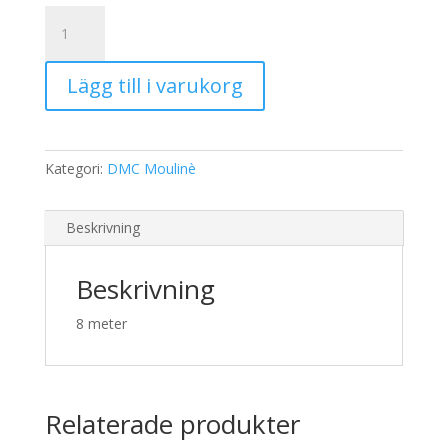
19,00 kr.
15,00 kr.
DMC
Moulinè
3807
Lägg till i varukorg
mängd
Kategori:
DMC Moulinè
Beskrivning
Beskrivning
8 meter
Relaterade produkter