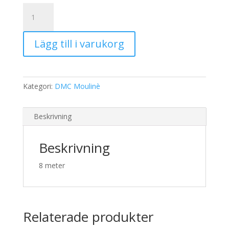
19,00 kr.
15,00 kr.
DMC
Moulinè
3777
Lägg till i varukorg
mängd
Kategori:
DMC Moulinè
Beskrivning
Beskrivning
8 meter
Relaterade produkter