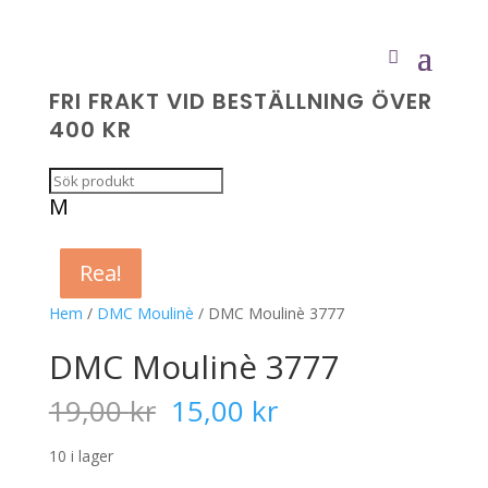
FRI FRAKT VID BESTÄLLNING ÖVER
400 KR
M
Rea!
Rea!
Rea!
Rea!
Hem
/
DMC Moulinè
/ DMC Moulinè 3777
DMC Moulinè 3777
Det
Det
19,00
kr
15,00
kr
ursprungliga
nuvarande
priset
priset
10 i lager
var:
är: