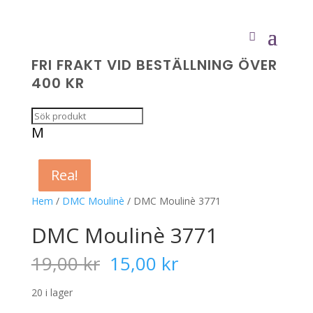
FRI FRAKT VID BESTÄLLNING ÖVER
400 KR
M
Rea!
Rea!
Rea!
Rea!
Hem
/
DMC Moulinè
/ DMC Moulinè 3771
DMC Moulinè 3771
Det
Det
19,00
kr
15,00
kr
ursprungliga
nuvarande
priset
priset
20 i lager
var:
är: