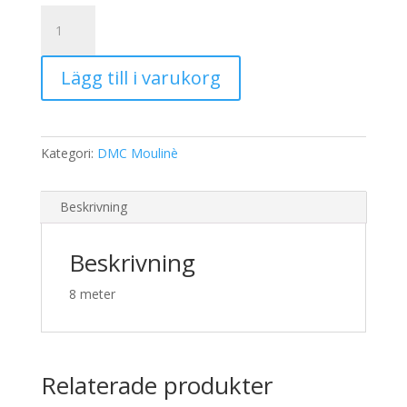
19,00 kr.
15,00 kr.
DMC
Moulinè
3771
Lägg till i varukorg
mängd
Kategori:
DMC Moulinè
Beskrivning
Beskrivning
8 meter
Relaterade produkter