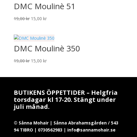
DMC Moulinè 51
19,00 kr.
15,00 kr.
Det
Det
19,00
kr
15,00
kr
ursprungliga
nuvarande
priset
priset
var:
är:
DMC Moulinè 350
19,00 kr.
15,00 kr.
Det
Det
19,00
kr
15,00
kr
ursprungliga
nuvarande
priset
priset
var:
är:
19,00 kr.
15,00 kr.
BUTIKENS ÖPPETTIDER – Helgfria
torsdagar kl 17-20. Stängt under
juli månad.
© Sånna Mohair | Sånna Abrahamsgården / 543
94 TIBRO | 0730562983 | info@sannamohair.se