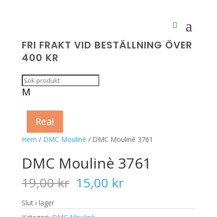
FRI FRAKT VID BESTÄLLNING ÖVER
400 KR
M
Rea!
Rea!
Rea!
Rea!
Hem
/
DMC Moulinè
/ DMC Moulinè 3761
DMC Moulinè 3761
Det
Det
19,00
kr
15,00
kr
ursprungliga
nuvarande
priset
priset
Slut i lager
var:
är: