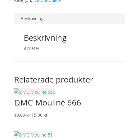
Kategori:
DMC Moulinè
19,00 kr.
15,00 kr.
Beskrivning
Beskrivning
8 meter
Relaterade produkter
DMC Moulinè 666
Det
Det
19,00
kr
15,00
kr
ursprungliga
nuvarande
priset
priset
var:
är: