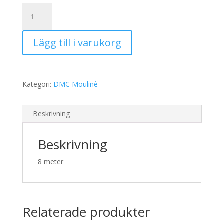
19,00 kr.
15,00 kr.
DMC
Moulinè
316
Lägg till i varukorg
mängd
Kategori:
DMC Moulinè
Beskrivning
Beskrivning
8 meter
Relaterade produkter