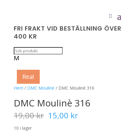
FRI FRAKT VID BESTÄLLNING ÖVER
400 KR
M
Rea!
Rea!
Rea!
Rea!
Hem
/
DMC Moulinè
/ DMC Moulinè 316
DMC Moulinè 316
Det
Det
19,00
kr
15,00
kr
ursprungliga
nuvarande
priset
priset
10 i lager
var:
är: