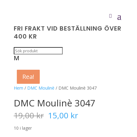
FRI FRAKT VID BESTÄLLNING ÖVER
400 KR
M
Rea!
Rea!
Rea!
Rea!
Hem
/
DMC Moulinè
/ DMC Moulinè 3047
DMC Moulinè 3047
Det
Det
19,00
kr
15,00
kr
ursprungliga
nuvarande
priset
priset
10 i lager
var:
är: