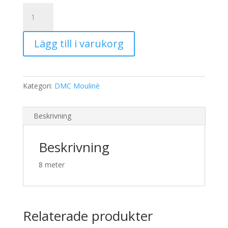
19,00 kr.
15,00 kr.
DMC
Moulinè
3047
Lägg till i varukorg
mängd
Kategori:
DMC Moulinè
Beskrivning
Beskrivning
8 meter
Relaterade produkter