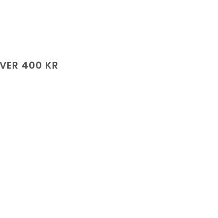
ÖVER 400 KR
de
.