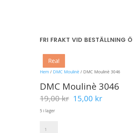
FRI FRAKT VID BESTÄLLNING 
Rea!
Rea!
Rea!
Rea!
Hem
/
DMC Moulinè
/ DMC Moulinè 3046
DMC Moulinè 3046
Det
Det
19,00
kr
15,00
kr
ursprungliga
nuvaran
priset
priset
5 i lager
var:
är:
19,00 kr.
15,00 kr
DMC
Moulinè