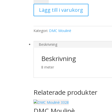
3046
Lägg till i varukorg
mängd
Kategori:
DMC Moulinè
Beskrivning
Beskrivning
8 meter
Relaterade produkter
DMC Moulinè