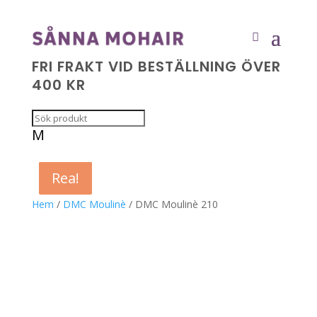
FRI FRAKT VID BESTÄLLNING ÖVER
400 KR
M
Rea!
Rea!
Rea!
Rea!
Hem
/
DMC Moulinè
/ DMC Moulinè 210