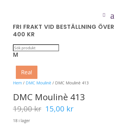
FRI FRAKT VID BESTÄLLNING ÖVER
400 KR
M
Rea!
Rea!
Rea!
Rea!
Hem
/
DMC Moulinè
/ DMC Moulinè 413
DMC Moulinè 413
Det
Det
19,00
kr
15,00
kr
ursprungliga
nuvarande
priset
priset
18 i lager
var:
är: