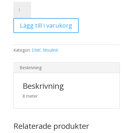
19,00 kr.
15,00 kr.
DMC
Moulinè
413
Lägg till i varukorg
mängd
Kategori:
DMC Moulinè
Beskrivning
Beskrivning
8 meter
Relaterade produkter